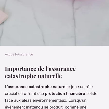
Accueil
›
Assurance
ASSURANCE
Importance de l’assurance
Expliquer l'importance de
catastrophe naturelle
l'assurance catastrophe
naturelle
L’
assurance catastrophe naturelle
joue un rôle
crucial en offrant une
protection financière
solide
Salomé
•
2 mars 2025
•
5 min de lecture
face aux aléas environnementaux. Lorsqu’un
événement inattendu se produit, comme une